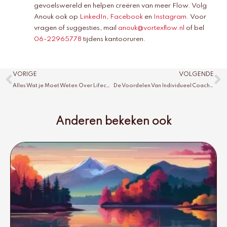
gevoelswereld en helpen creëren van meer Flow. Volg
Anouk ook op
LinkedIn
,
Facebook
en
Instagram
. Voor
vragen of suggesties, mail
anouk@vortexflow.nl
of bel
06-22965778
tijdens kantooruren.
Vorige
V
VORIGE
VOLGENDE
Alles Wat je Moet Weten Over Lifecoach Vergoeding in 2025
De Voordelen Van Individueel Coachen Voor Persoonlijk Leiderschap
Anderen bekeken ook