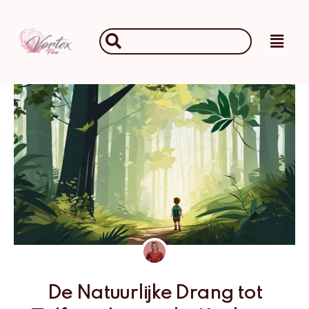
Ga
naar
Main
Search
de
Men
...
inhoud
De Natuurlijke Drang tot