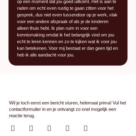
op een moment dat jou goed uitkomt. Het is aan te
raden om echt even rustig te gaan zitten voor het
gesprek, dus niet even tussendoor op je werk, vlak
voor een andere afspraak of als je de kinderen
alleen thuis hebt. Ik plan ruim in voor een
kennismaking omdat ik het belangrijk vind om jou
echt te leren kennen en zo te kijken wat ik voor jou
kan betekenen. Voor mij bestaat er dan geen tijd en
heb ik alle aandacht voor jou.
Wil je toch eerst een bericht sturen, helemaal prima! Vul het
contactformulier in en je ontvangt zo snel mogelijk een
reactie terug.
I
F
P
L
Y
n
a
i
i
o