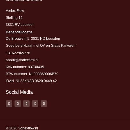
Vortex Flow
Stelling 16
3831 RV Leusden
Behandellocatie:
De Brouwerij 5, 3831 ND Leusden
Goed bereikbaar met OV en Gratis Parkeren
+31622965778
anouk@vortexflow.nl
KvK nummer: 83730435
BTW nummer: NL003869006B79
IBAN: NL33KNAB 0620 0449 42
Social Media
F
I
L
Y
P
a
n
i
o
i
c
s
n
u
n
e
t
k
t
t
b
a
e
u
e
o
g
d
b
r
o
r
i
e
e
k
a
n
s
-
m
t
© 2026 V
ortexflow.nl