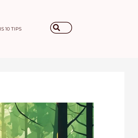
Search
S 10 TIPS
...