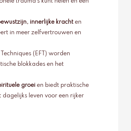
ionele trauma’s kunt helen en een
bewustzijn, innerlijke kracht
en
teert in meer zelfvertrouwen en
 Techniques (EFT) worden
tische blokkades en het
pirituele groei
en biedt praktische
 dagelijks leven voor een rijker