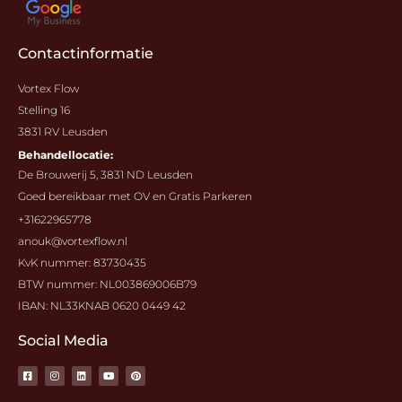
Contactinformatie
Vortex Flow
Stelling 16
3831 RV Leusden
Behandellocatie:
De Brouwerij 5, 3831 ND Leusden
Goed bereikbaar met OV en Gratis Parkeren
+31622965778
anouk@vortexflow.nl
KvK nummer: 83730435
BTW nummer: NL003869006B79
IBAN: NL33KNAB 0620 0449 42
Social Media
F
I
L
Y
P
a
n
i
o
i
c
s
n
u
n
e
t
k
t
t