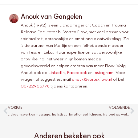
Anouk van Gangelen
Anouk (1992) is een Lichaamsgericht Coach en Trauma
Release Facilitator bij Vortex Flow, met veel passie voor
spiritualiteit, persoonlijke en emotionele ontwikkeling. Ze
is de partner van Martijn en een liefhebbende moeder
van Tess en Luka. Haar expertise omvat persoonlijke
ontwikkeling, het weer in lijn komen met de
gevoelswereld en helpen creëren van meer Flow. Volg
Anouk ook op
LinkedIn
,
Facebook
en
Instagram
. Voor
vragen of suggesties, mail
anouk@vortexflow.nl
of bel
06-22965778
tijdens kantooruren.
Vorige
V
VORIGE
VOLGENDE
Lichaamswerk en massage: holistische aanpak
Emotioneel lichaam: invloed op welzijn
Anderen bekeken ook