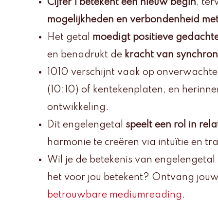
Cijfer 1 betekent een nieuw begin
, ter
mogelijkheden en verbondenheid met 
Het getal
moedigt positieve gedachten
en benadrukt de
kracht van synchroni
1010 verschijnt vaak op onverwachte
(10:10) of kentekenplaten, en herinner
ontwikkeling.
Dit engelengetal
speelt een rol in rel
harmonie te creëren via intuïtie en tr
Wil je de betekenis van engelengetal
het voor jou betekent? Ontvang jouw
betrouwbare mediumreading
.