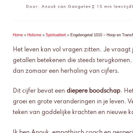
Door:
Anouk van Gangelen
15 min leestijd
Home
»
Holisme
»
Spiritualiteit
»
Engelengetal 1010 – Hoop en Transf
Het leven kan vol vragen zitten. Je vraagt
getallen betekenen die steeds terugkomen
dan zomaar een herhaling van cijfers.
Dit cijfer bevat een
diepere boodschap
. He
groei en grote veranderingen in je leven. V
teken van goddelijke krachten en nieuwe k
Ik ben Anouk, empathisch coach en gespecia