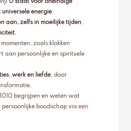
wijl
0 staat voor oneindige
universele energie
.
 aan, zelfs in moeilijke tijden
,
citeit
.
 momenten, zoals klokken
t aan persoonlijke en spirituele
aties, werk en liefde
, door
ansformatie.
 1010 begrijpen en weten wat
 persoonlijke boodschap via
een