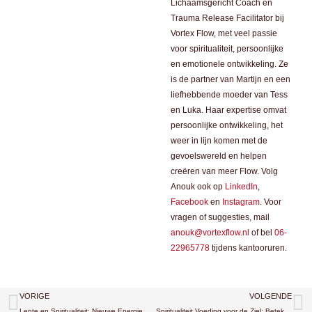
Lichaamsgericht Coach en
Trauma Release Facilitator bij
Vortex Flow, met veel passie
voor spiritualiteit, persoonlijke
en emotionele ontwikkeling. Ze
is de partner van Martijn en een
liefhebbende moeder van Tess
en Luka. Haar expertise omvat
persoonlijke ontwikkeling, het
weer in lijn komen met de
gevoelswereld en helpen
creëren van meer Flow. Volg
Anouk ook op
LinkedIn
,
Facebook
en
Instagram
. Voor
vragen of suggesties, mail
anouk@vortexflow.nl
of bel
06-
22965778
tijdens kantooruren.
Vorige
V
VORIGE
VOLGENDE
Lente en Spiritualiteit: Nieuwe Energie
Spiritualiteit Voeding voor de Ziel: Betekenis en Balans