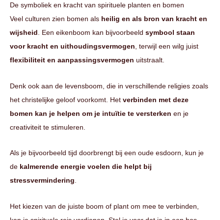
De symboliek en kracht van spirituele planten en bomen
Veel culturen zien bomen als
heilig en als bron van kracht en
wijsheid
. Een eikenboom kan bijvoorbeeld
symbool staan
voor kracht en uithoudingsvermogen
, terwijl een wilg juist
flexibiliteit en aanpassingsvermogen
uitstraalt.
Denk ook aan de levensboom, die in verschillende religies zoals
het christelijke geloof voorkomt. Het
verbinden met deze
bomen kan je helpen om je intuïtie te versterken
en je
creativiteit te stimuleren.
Als je bijvoorbeeld tijd doorbrengt bij een oude esdoorn, kun je
de
kalmerende energie voelen die helpt bij
stressvermindering
.
Het kiezen van de juiste boom of plant om mee te verbinden,
kan je spirituele reis verdiepen. Stel je voor dat je in een bos