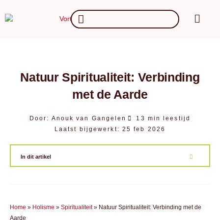
Ga
Main
Search
naar
Menu
...
de
inhoud
Natuur Spiritualiteit: Verbinding
met de Aarde
Door:
Anouk van Gangelen
13 min leestijd
Laatst bijgewerkt:
25 feb 2026
In dit artikel
Home
»
Holisme
»
Spiritualiteit
»
Natuur Spiritualiteit: Verbinding met de
Aarde