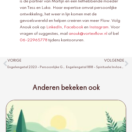
is de partner van Martijn en een liefhebbende moeder
van Tess en Luka. Haar expertise omvat persoonlijke
ontwikkeling, het weer in lijn komen met de
gevoelswereld en helpen creëren van meer Flow. Volg
Anouk ook op
LinkedIn
,
Facebook
en
Instagram
. Voor
vragen of suggesties, mail
anouk@vortexflow.nl
of bel
06-22965778
tijdens kantooruren.
Vorige
V
VORIGE
VOLGENDE
Engelengetal 2323 – Persoonlijke Groei en Zelfontwikkeling
Engelengetal 1818 – Spirituele Invloed Verklaard
Anderen bekeken ook