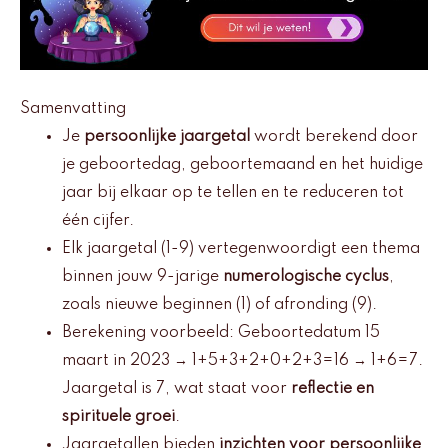
Samenvatting
Je
persoonlijke jaargetal
wordt berekend door
je geboortedag, geboortemaand en het huidige
jaar bij elkaar op te tellen en te reduceren tot
één cijfer.
Elk jaargetal (1-9) vertegenwoordigt een thema
binnen jouw 9-jarige
numerologische cyclus
,
zoals nieuwe beginnen (1) of afronding (9).
Berekening voorbeeld: Geboortedatum 15
maart in 2023 → 1+5+3+2+0+2+3=16 → 1+6=7.
Jaargetal is 7, wat staat voor
reflectie en
spirituele groei
.
Jaargetallen bieden
inzichten voor persoonlijke