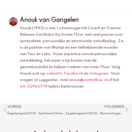
Anouk van Gangelen
Anouk (1992) is een Lichaamsgericht Coach en Trauma
Release Facilitator bij Vortex Flow, met veel passie voor
spiritualiteit, persoonlijke en emotionele ontwikkeling. Ze
is de partner van Martijn en een liefhebbende moeder
van Tess en Luka. Haar expertise omvat persoonlijke
ontwikkeling, het weer in lijn komen met de
gevoelswereld en helpen creëren van meer Flow. Volg
Anouk ook op
LinkedIn
,
Facebook
en
Instagram
. Voor
vragen of suggesties, mail
anouk@vortexflow.nl
of bel
06-22965778
tijdens kantooruren.
Vorige
V
VORIGE
VOLGENDE
Engelengetal 1001 – Spiritueel Ontwaken en Inzicht
Engelengetal 0606 – Numerologie en Spirituele Betekenis