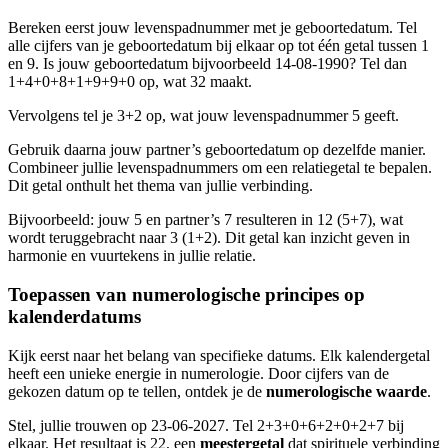
Bereken eerst jouw levenspadnummer met je geboortedatum. Tel
alle cijfers van je geboortedatum bij elkaar op tot één getal tussen 1
en 9. Is jouw geboortedatum bijvoorbeeld 14-08-1990? Tel dan
1+4+0+8+1+9+9+0 op, wat 32 maakt.
Vervolgens tel je 3+2 op, wat jouw levenspadnummer 5 geeft.
Gebruik daarna jouw partner’s geboortedatum op dezelfde manier.
Combineer jullie levenspadnummers om een relatiegetal te bepalen.
Dit getal onthult het thema van jullie verbinding.
Bijvoorbeeld: jouw 5 en partner’s 7 resulteren in 12 (5+7), wat
wordt teruggebracht naar 3 (1+2). Dit getal kan inzicht geven in
harmonie en vuurtekens in jullie relatie.
Toepassen van numerologische principes op
kalenderdatums
Kijk eerst naar het belang van specifieke datums. Elk kalendergetal
heeft een unieke energie in numerologie. Door cijfers van de
gekozen datum op te tellen, ontdek je de
numerologische waarde
.
Stel, jullie trouwen op 23-06-2027. Tel 2+3+0+6+2+0+2+7 bij
elkaar. Het resultaat is 22, een
meestergetal
dat spirituele verbinding