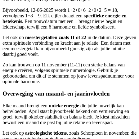
Bijvoorbeeld, 12-06-2025 wordt 1+2+0+6+2+0+2+5 = 18,
vervolgens 1+8 = 9. Elk cijfer draagt een
specifieke energie en
betekenis
. Een trouwdatum met een 1 brengt nieuw begin en
leiderschap, terwijl een 6 harmonie en liefde symboliseert.
Let ook op
meestergetallen zoals 11 of 22
in de datum. Deze geven
extra spirituele verbinding en kracht aan je relatie. Een datum met
een meestergetal kan bijvoorbeeld gunstig zijn als jullie intuïtie
daarbij goed voelt.
Zo kan trouwen op 11 november (11-11) een sterke balans van
energie creëren, volgens spirituele numerologie. Gebruik je
geboortedata om dit af te stemmen op jouw levenspadnummer voor
optimale harmonie.
Overweging van maand- en jaarinvloeden
Elke maand brengt een
unieke energie
die jullie huwelijk kan
beïnvloeden. April staat bijvoorbeeld bekend om vernieuwing en
groei, terwijl oktober stabiliteit en balans biedt. Je kiest misschien
bewust een maand die past bij jullie relatie en levenspad.
Let ook op
astrologische tekens
, zoals Schorpioen in november, die
een sterke spirituele verbinding symboliseren.