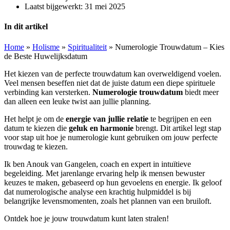
Laatst bijgewerkt:
31 mei 2025
In dit artikel
Home
»
Holisme
»
Spiritualiteit
»
Numerologie Trouwdatum – Kies
de Beste Huwelijksdatum
Het kiezen van de perfecte trouwdatum kan overweldigend voelen.
Veel mensen beseffen niet dat de juiste datum een diepe spirituele
verbinding kan versterken.
Numerologie trouwdatum
biedt meer
dan alleen een leuke twist aan jullie planning.
Het helpt je om de
energie van jullie relatie
te begrijpen en een
datum te kiezen die
geluk en harmonie
brengt. Dit artikel legt stap
voor stap uit hoe je numerologie kunt gebruiken om jouw perfecte
trouwdag te kiezen.
Ik ben Anouk van Gangelen, coach en expert in intuïtieve
begeleiding. Met jarenlange ervaring help ik mensen bewuster
keuzes te maken, gebaseerd op hun gevoelens en energie. Ik geloof
dat numerologische analyse een krachtig hulpmiddel is bij
belangrijke levensmomenten, zoals het plannen van een bruiloft.
Ontdek hoe je jouw trouwdatum kunt laten stralen!