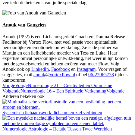
versterkt de betekenis van jullie speciale dag.
Anouk van Gangelen
Anouk (1992) is een Lichaamsgericht Coach en Trauma Release
Facilitator bij Vortex Flow, met veel passie voor spiritualiteit,
persoonlijke en emotionele ontwikkeling. Ze is de partner van
Martijn en een liefhebbende moeder van Tess en Luka. Haar
expertise omvat persoonlijke ontwikkeling, het weer in lijn komen
met de gevoelswereld en helpen creëren van meer Flow. Volg
Anouk ook op
LinkedIn
,
Facebook
en
Instagram
. Voor vragen of
suggesties, mail
anouk@vortexflow.nl
of bel
06-22965778
tijdens
kantooruren.
Vorige
Vorige
Numerologie 21 – Creativiteit en Optimisme
Volgende
Numerologie 16 – Een Spirituele Verkenning
Volgende
Anderen bekeken ook
Systemisch lichaamswerk: lichaam en ziel verbinden
Numerologie Astrologie – Relatie Tussen Twee Werelden