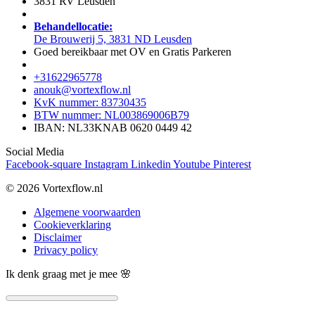
3831 RV Leusden
Behandellocatie:
De Brouwerij 5, 3831 ND Leusden
Goed bereikbaar met OV en Gratis Parkeren
+31622965778
anouk@vortexflow.nl
KvK nummer: 83730435
BTW nummer: NL003869006B79
IBAN: NL33KNAB 0620 0449 42
Social Media
Facebook-square
Instagram
Linkedin
Youtube
Pinterest
© 2026 V
ortexflow.nl
Algemene voorwaarden
Cookieverklaring
Disclaimer
Privacy policy
Ik denk graag met je mee 🌸