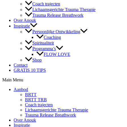
Coach trajecten
Lichaamsgerichte Trauma Therapie
Trauma Release Breathwork
Over Anouk
Inspiratie
Persoonlijke Ontwikkeling
Coaching
Spiritualiteit
Programma’s
FLOW LOVE
Shop
Contact
GRATIS 10 TIPS
Main Menu
Aanbod
BRTT
BRTT TRB
Coach trajecten
Lichaamsgerichte Trauma Therapie
Trauma Release Breathwork
Over Anouk
Inspiratie