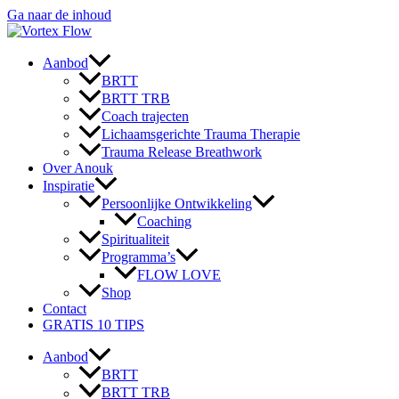
Ga naar de inhoud
Aanbod
BRTT
BRTT TRB
Coach trajecten
Lichaamsgerichte Trauma Therapie
Trauma Release Breathwork
Over Anouk
Inspiratie
Persoonlijke Ontwikkeling
Coaching
Spiritualiteit
Programma’s
FLOW LOVE
Shop
Contact
GRATIS 10 TIPS
Aanbod
BRTT
BRTT TRB