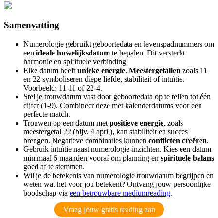
Samenvatting
Numerologie gebruikt geboortedata en levenspadnummers om
een
ideale huwelijksdatum
te bepalen. Dit versterkt
harmonie en spirituele verbinding.
Elke datum heeft
unieke energie
.
Meestergetallen
zoals 11
en 22 symboliseren diepe liefde, stabiliteit of intuïtie.
Voorbeeld: 11-11 of 22-4.
Stel je trouwdatum vast door geboortedata op te tellen tot één
cijfer (1-9). Combineer deze met kalenderdatums voor een
perfecte match.
Trouwen op een datum met
positieve energie
, zoals
meestergetal 22 (bijv. 4 april), kan stabiliteit en succes
brengen. Negatieve combinaties kunnen
conflicten creëren
.
Gebruik intuïtie naast numerologie-inzichten. Kies een datum
minimaal 6 maanden vooraf om planning en
spirituele balans
goed af te stemmen.
Wil je de betekenis van numerologie trouwdatum begrijpen en
weten wat het voor jou betekent? Ontvang jouw persoonlijke
boodschap via
een betrouwbare mediumreading
.
Vraag jouw gratis reading aan