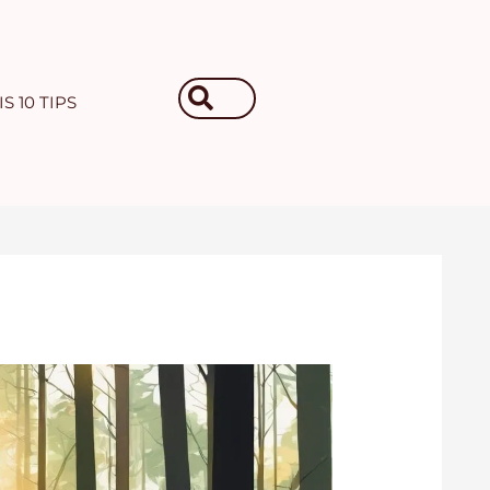
Search
S 10 TIPS
...