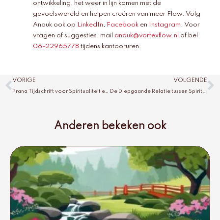
ontwikkeling, het weer in lijn komen met de
gevoelswereld en helpen creëren van meer Flow. Volg
Anouk ook op
LinkedIn
,
Facebook
en
Instagram
. Voor
vragen of suggesties, mail
anouk@vortexflow.nl
of bel
06-22965778
tijdens kantooruren.
Vorige
V
VORIGE
VOLGENDE
Prana Tijdschrift voor Spiritualiteit en Randgebieden der Wetenschappen
De Diepgaande Relatie tussen Spiritualiteit en Kunst
Anderen bekeken ook