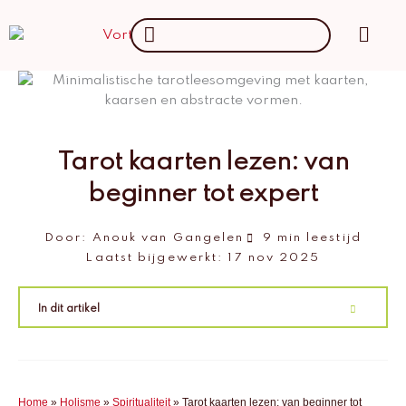
Ga
Main
Search
naar
Men
...
de
inhoud
Tarot kaarten lezen: van
beginner tot expert
Door:
Anouk van Gangelen
9 min leestijd
Laatst bijgewerkt:
17 nov 2025
In dit artikel
Home
»
Holisme
»
Spiritualiteit
»
Tarot kaarten lezen: van beginner tot