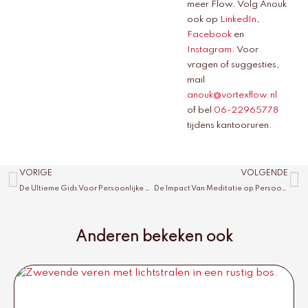
meer Flow. Volg Anouk
ook op
LinkedIn
,
Facebook
en
Instagram
. Voor
vragen of suggesties,
mail
anouk@vortexflow.nl
of bel
06-22965778
tijdens kantooruren.
Vorige
V
VORIGE
VOLGENDE
De Ultieme Gids Voor Persoonlijke Groei Doormaken: 8 Stappen Voor Zelfontplooiing
De Impact Van Meditatie op Persoonlijke Groei
Anderen bekeken ook