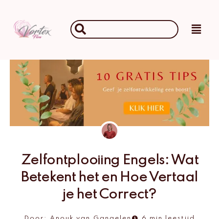
Ga
naar
Main
Search
de
Men
...
inhoud
Zelfontplooiing Engels: Wat
Betekent het en Hoe Vertaal
je het Correct?
Door:
Anouk van Gangelen
6 min leestijd