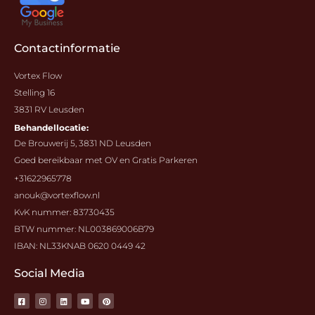
Contactinformatie
Vortex Flow
Stelling 16
3831 RV Leusden
Behandellocatie:
De Brouwerij 5, 3831 ND Leusden
Goed bereikbaar met OV en Gratis Parkeren
+31622965778
anouk@vortexflow.nl
KvK nummer: 83730435
BTW nummer: NL003869006B79
IBAN: NL33KNAB 0620 0449 42
Social Media
F
I
L
Y
P
a
n
i
o
i
c
s
n
u
n