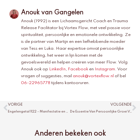
Anouk van Gangelen
Anouk (1992) is een Lichaamsgericht Coach en Trauma
Release Facilitator bij Vortex Flow, met veel passie voor
spiritualiteit, persoonlijke en emotionele ontwikkeling. Ze
is de partner van Martijn en een liefhebbende moeder
van Tess en Luka. Haar expertise omvat persoonlijke
ontwikkeling, het weer in lijn komen met de
gevoelswereld en helpen creëren van meer Flow. Volg
Anouk ook op
LinkedIn
,
Facebook
en
Instagram
. Voor
vragen of suggesties, mail
anouk@vortexflow.nl
of bel
06-22965778
tijdens kantooruren.
Vorige
V
VORIGE
VOLGENDE
Engelengetal 1122 – Manifestatie en Balans
De Essentie Van Persoonlijke Groei Voor Dummies
Anderen bekeken ook