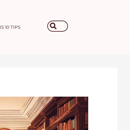
Search
S 10 TIPS
...