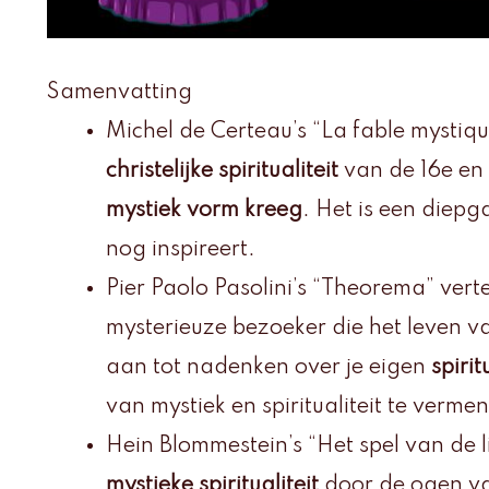
Samenvatting
Michel de Certeau’s “La fable mystiq
christelijke spiritualiteit
van de 16e en 
mystiek vorm kreeg
. Het is een diep
nog inspireert.
Pier Paolo Pasolini’s “Theorema” vert
mysterieuze bezoeker die het leven va
aan tot nadenken over je eigen
spiri
van mystiek en spiritualiteit te verme
Hein Blommestein’s “Het spel van de li
mystieke spiritualiteit
door de ogen v