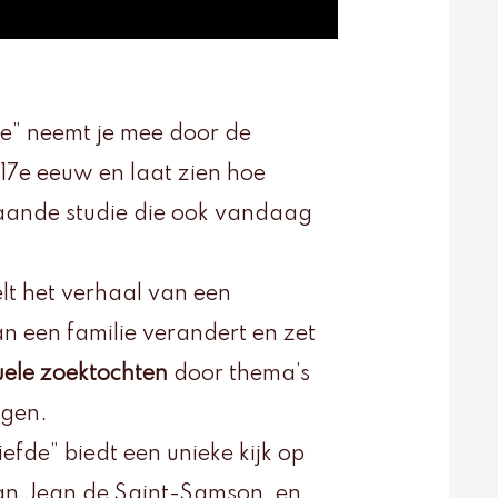
ue” neemt je mee door de
17e eeuw en laat zien hoe
gaande studie die ook vandaag
elt het verhaal van een
n een familie verandert en zet
tuele zoektochten
door thema’s
ngen.
efde” biedt een unieke kijk op
an Jean de Saint-Samson, en