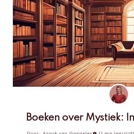
Boeken over Mystiek: In
Door:
Anouk van Gangelen
11 min leestijd