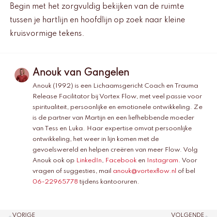
Begin met het zorgvuldig bekijken van de ruimte
tussen je hartlijn en hoofdlijn op zoek naar kleine
kruisvormige tekens.
Anouk van Gangelen
Anouk (1992) is een Lichaamsgericht Coach en Trauma
Release Facilitator bij Vortex Flow, met veel passie voor
spiritualiteit, persoonlijke en emotionele ontwikkeling. Ze
is de partner van Martijn en een liefhebbende moeder
van Tess en Luka. Haar expertise omvat persoonlijke
ontwikkeling, het weer in lijn komen met de
gevoelswereld en helpen creëren van meer Flow. Volg
Anouk ook op
LinkedIn
,
Facebook
en
Instagram
. Voor
vragen of suggesties, mail
anouk@vortexflow.nl
of bel
06-22965778
tijdens kantooruren.
Vorige
V
VORIGE
VOLGENDE