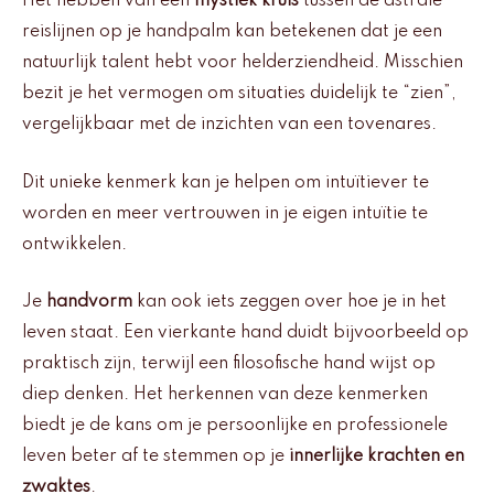
Het hebben van een
mystiek kruis
tussen de astrale
reislijnen op je handpalm kan betekenen dat je een
natuurlijk talent hebt voor helderziendheid. Misschien
bezit je het vermogen om situaties duidelijk te “zien”,
vergelijkbaar met de inzichten van een tovenares.
Dit unieke kenmerk kan je helpen om intuïtiever te
worden en meer vertrouwen in je eigen intuïtie te
ontwikkelen.
Je
handvorm
kan ook iets zeggen over hoe je in het
leven staat. Een vierkante hand duidt bijvoorbeeld op
praktisch zijn, terwijl een filosofische hand wijst op
diep denken. Het herkennen van deze kenmerken
biedt je de kans om je persoonlijke en professionele
leven beter af te stemmen op je
innerlijke krachten en
zwaktes
.