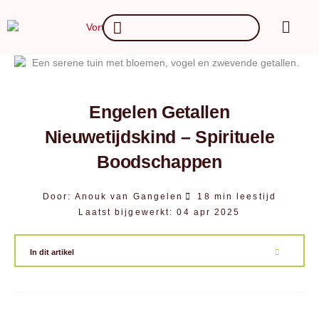
Ga
Main
Search
naar
Menu
...
de
inhoud
Engelen Getallen
Nieuwetijdskind – Spirituele
Boodschappen
Door:
Anouk van Gangelen
18 min leestijd
Laatst bijgewerkt:
04 apr 2025
In dit artikel