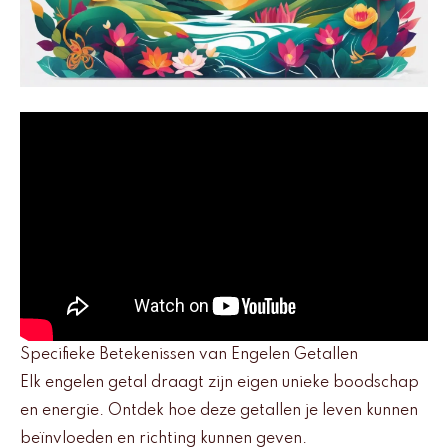
Specifieke Betekenissen van Engelen Getallen
Elk engelen getal draagt zijn eigen unieke boodschap
en energie. Ontdek hoe deze getallen je leven kunnen
beïnvloeden en richting kunnen geven.