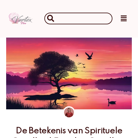
Ga
naar
Main
Search
de
Men
...
inhoud
De Betekenis van Spirituele