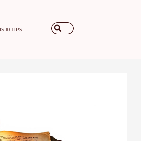
Search
S 10 TIPS
...