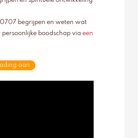
ijpen en spirituele ontwikkeling
l 0707 begrijpen en weten wat
 persoonlijke boodschap via
een
eading aan