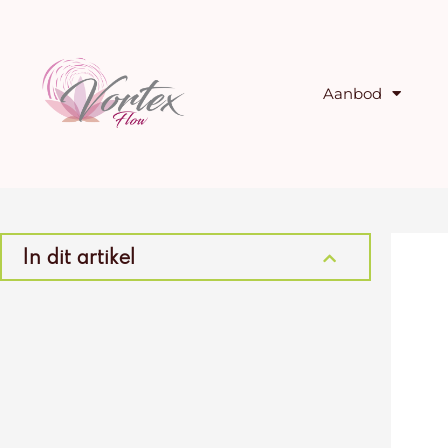
Ga
naar
de
inhoud
Aanbod
In dit artikel