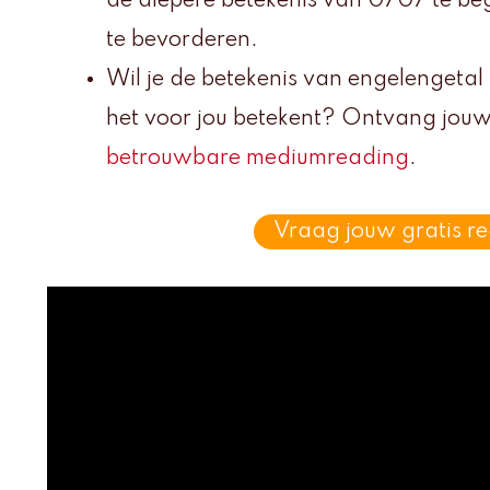
de diepere betekenis van 0707 te begr
te bevorderen.
Wil je de betekenis van engelengeta
het voor jou betekent? Ontvang jouw
betrouwbare mediumreading
.
Vraag jouw gratis r