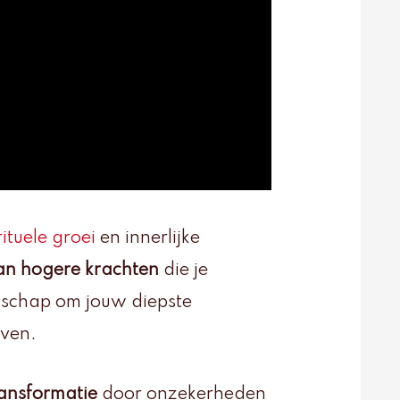
rituele groei
en innerlijke
an hogere krachten
die je
odschap om jouw diepste
jven.
ransformatie
door onzekerheden