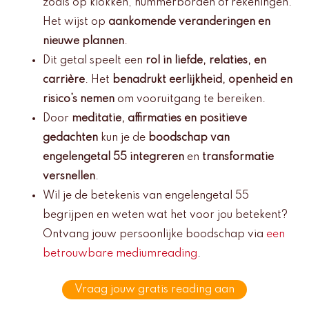
zoals op klokken, nummerborden of rekeningen.
Het wijst op
aankomende veranderingen en
nieuwe plannen
.
Dit getal speelt een
rol in liefde, relaties, en
carrière
. Het
benadrukt eerlijkheid, openheid en
risico’s nemen
om vooruitgang te bereiken.
Door
meditatie, affirmaties en positieve
gedachten
kun je de
boodschap van
engelengetal 55 integreren
en
transformatie
versnellen
.
Wil je de betekenis van engelengetal 55
begrijpen en weten wat het voor jou betekent?
Ontvang jouw persoonlijke boodschap via
een
betrouwbare mediumreading
.
Vraag jouw gratis reading aan