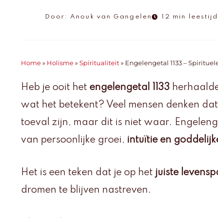
Door:
Anouk van Gangelen
12 min leestij
Home
»
Holisme
»
Spiritualiteit
»
Engelengetal 1133 – Spiritue
Heb je ooit het
engelengetal 1133
herhaaldel
wat het betekent? Veel mensen denken dat
toeval zijn, maar dit is niet waar. Engeleng
van persoonlijke groei,
intuïtie en goddelij
Het is een teken dat je op het
juiste levens
dromen te blijven nastreven.