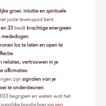
jke groei, intuïtie en spirituele
 het juiste levenspad bent.
 en 33
biedt
krachtige energieën
 en mededogen
.
ronen los te laten en open te
lectie
.
n relaties, vertrouwen in je
e affirmaties
.
ingen zijn
signalen van je
roei te ondersteunen
.
 1133 begrijpen en weten wat het
rsoonlijke boodschap via
een