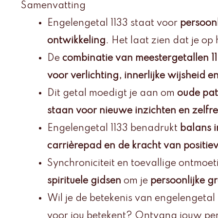
Samenvatting
Engelengetal 1133 staat voor
persoonli
ontwikkeling
. Het laat zien dat je op
De
combinatie van meestergetallen 11
voor verlichting, innerlijke wijsheid
Dit getal moedigt je aan om
oude pat
staan voor nieuwe inzichten en zelfref
Engelengetal 1133 benadrukt
balans i
carrièrepad en de kracht van positiev
Synchroniciteit en toevallige ontmoet
spirituele gidsen
om je
persoonlijke g
Wil je de betekenis van engelengetal
voor jou betekent? Ontvang jouw pe