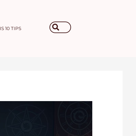
Search
S 10 TIPS
...