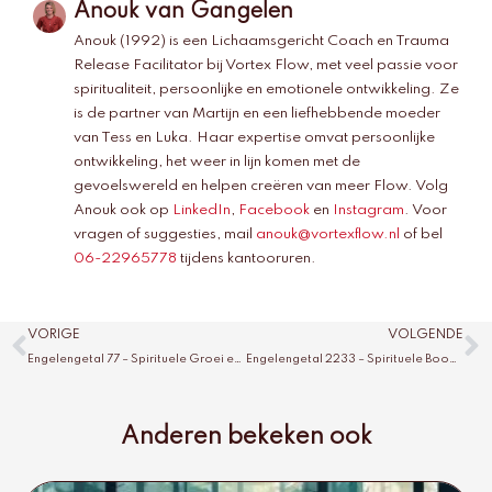
Anouk van Gangelen
Anouk (1992) is een Lichaamsgericht Coach en Trauma
Release Facilitator bij Vortex Flow, met veel passie voor
spiritualiteit, persoonlijke en emotionele ontwikkeling. Ze
is de partner van Martijn en een liefhebbende moeder
van Tess en Luka. Haar expertise omvat persoonlijke
ontwikkeling, het weer in lijn komen met de
gevoelswereld en helpen creëren van meer Flow. Volg
Anouk ook op
LinkedIn
,
Facebook
en
Instagram
. Voor
vragen of suggesties, mail
anouk@vortexflow.nl
of bel
06-22965778
tijdens kantooruren.
Vorige
V
VORIGE
VOLGENDE
Engelengetal 77 – Spirituele Groei en Inzichten
Engelengetal 2233 – Spirituele Boodschappen Verklaard
Anderen bekeken ook