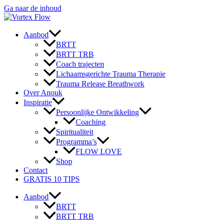
Ga naar de inhoud
Aanbod
BRTT
BRTT TRB
Coach trajecten
Lichaamsgerichte Trauma Therapie
Trauma Release Breathwork
Over Anouk
Inspiratie
Persoonlijke Ontwikkeling
Coaching
Spiritualiteit
Programma’s
FLOW LOVE
Shop
Contact
GRATIS 10 TIPS
Aanbod
BRTT
BRTT TRB