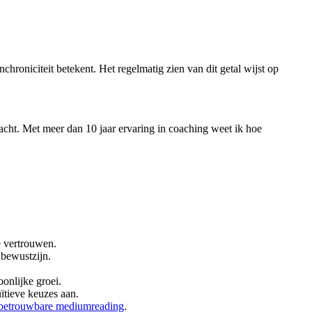
hroniciteit betekent. Het regelmatig zien van dit getal wijst op
racht. Met meer dan 10 jaar ervaring in coaching weet ik hoe
te vertrouwen.
l bewustzijn.
oonlijke groei.
ïtieve keuzes aan.
betrouwbare mediumreading
.