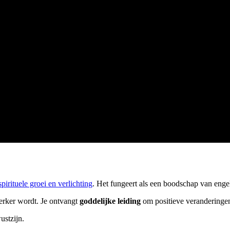
spirituele groei en verlichting
. Het fungeert als een boodschap van engel
sterker wordt. Je ontvangt
goddelijke leiding
om positieve veranderingen 
ustzijn.