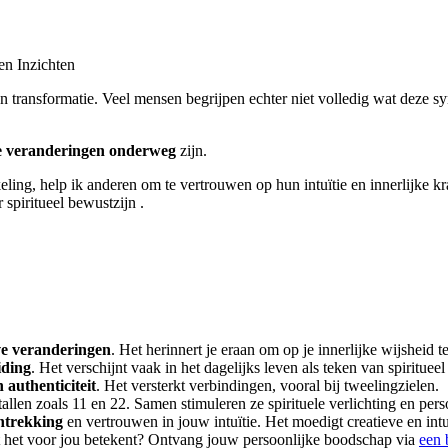
en Inzichten
 transformatie. Veel mensen begrijpen echter niet volledig wat deze sync
ve veranderingen onderweg
zijn.
eling, help ik anderen om te vertrouwen op hun intuïtie en innerlijke k
spiritueel bewustzijn .
ieve veranderingen
. Het herinnert je eraan om op je innerlijke wijsheid 
iding
. Het verschijnt vaak in het dagelijks leven als teken van spirituee
authenticiteit
. Het versterkt verbindingen, vooral bij tweelingzielen.
llen zoals 11 en 22. Samen stimuleren ze spirituele verlichting en pers
ntrekking
en vertrouwen in jouw intuïtie. Het moedigt creatieve en intu
t het voor jou betekent? Ontvang jouw persoonlijke boodschap via
een 