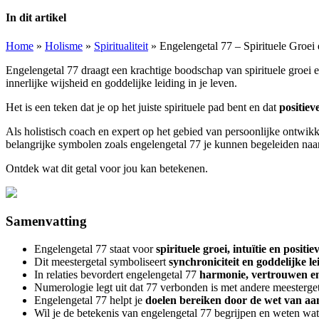
In dit artikel
Home
»
Holisme
»
Spiritualiteit
»
Engelengetal 77 – Spirituele Groei 
Engelengetal 77 draagt een krachtige boodschap van spirituele groei en
innerlijke wijsheid en goddelijke leiding in je leven.
Het is een teken dat je op het juiste spirituele pad bent en dat
positie
Als holistisch coach en expert op het gebied van persoonlijke ontwikk
belangrijke symbolen zoals engelengetal 77 je kunnen begeleiden naar 
Ontdek wat dit getal voor jou kan betekenen.
Samenvatting
Engelengetal 77 staat voor
spirituele groei, intuïtie en posit
Dit meestergetal symboliseert
synchroniciteit en goddelijke le
In relaties bevordert engelengetal 77
harmonie, vertrouwen en 
Numerologie legt uit dat 77 verbonden is met andere meestergeta
Engelengetal 77 helpt je
doelen bereiken door de wet van aa
Wil je de betekenis van engelengetal 77 begrijpen en weten wa