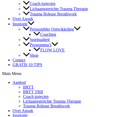
Coach trajecten
Lichaamsgerichte Trauma Therapie
Trauma Release Breathwork
Over Anouk
Inspiratie
Persoonlijke Ontwikkeling
Coaching
Spiritualiteit
Programma’s
FLOW LOVE
Shop
Contact
GRATIS 10 TIPS
Main Menu
Aanbod
BRTT
BRTT TRB
Coach trajecten
Lichaamsgerichte Trauma Therapie
Trauma Release Breathwork
Over Anouk
Inspiratie