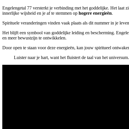
Engelengetal 77 versterkt je verbinding met het goddelijke. Het laat zi
innerlijke wijsheid en je af te stemmen op
hogere energieën
.
Spirituele veranderingen vinden vaak plaats als dit nummer in je leven 
Het blijft een symbool van goddelijke leiding en bescherming. Engelen
en meer bewustzijn te ontwikkelen.
Door open te staan voor deze energieën, kan jouw spiritueel ontwaken
Luister naar je hart, want het fluistert de taal van het universum.