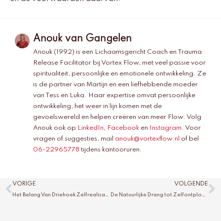
Anouk van Gangelen
Anouk (1992) is een Lichaamsgericht Coach en Trauma
Release Facilitator bij Vortex Flow, met veel passie voor
spiritualiteit, persoonlijke en emotionele ontwikkeling. Ze
is de partner van Martijn en een liefhebbende moeder
van Tess en Luka. Haar expertise omvat persoonlijke
ontwikkeling, het weer in lijn komen met de
gevoelswereld en helpen creëren van meer Flow. Volg
Anouk ook op
LinkedIn
,
Facebook
en
Instagram
. Voor
vragen of suggesties, mail
anouk@vortexflow.nl
of bel
06-22965778
tijdens kantooruren.
Vorige
V
VORIGE
VOLGENDE
Het Belang Van Driehoek Zelfrealisatie Binnen Stress Herstel
De Natuurlijke Drang tot Zelfontplooiing bij Kinderen