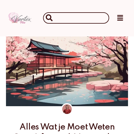
Ga
naar
Main
Search
de
Men
...
inhoud
Alles Wat je Moet Weten