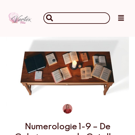
Ga
naar
Main
Search
de
Men
...
inhoud
Numerologie 1-9 – De