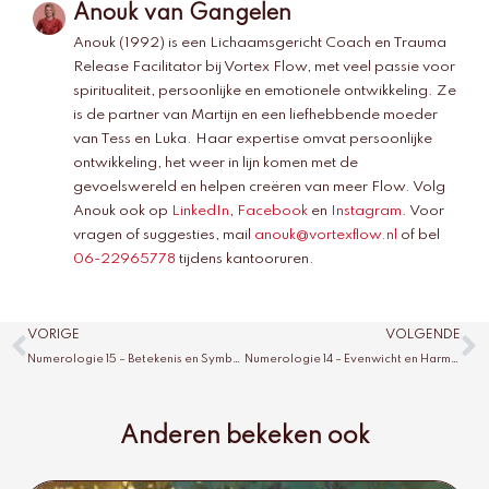
Anouk van Gangelen
Anouk (1992) is een Lichaamsgericht Coach en Trauma
Release Facilitator bij Vortex Flow, met veel passie voor
spiritualiteit, persoonlijke en emotionele ontwikkeling. Ze
is de partner van Martijn en een liefhebbende moeder
van Tess en Luka. Haar expertise omvat persoonlijke
ontwikkeling, het weer in lijn komen met de
gevoelswereld en helpen creëren van meer Flow. Volg
Anouk ook op
LinkedIn
,
Facebook
en
Instagram
. Voor
vragen of suggesties, mail
anouk@vortexflow.nl
of bel
06-22965778
tijdens kantooruren.
Vorige
V
VORIGE
VOLGENDE
Numerologie 15 – Betekenis en Symboliek
Numerologie 14 – Evenwicht en Harmonie
Anderen bekeken ook