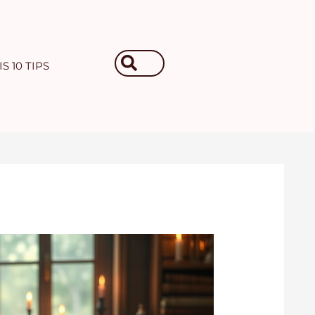
Search
S 10 TIPS
...