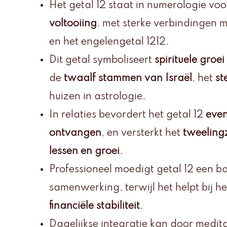
Het getal 12 staat in numerologie vo
voltooiing
, met sterke verbindingen 
en het engelengetal 1212.
Dit getal symboliseert
spirituele groei 
de
twaalf stammen van Israël
, het
st
huizen in astrologie.
In relaties bevordert het getal 12
even
ontvangen
, en versterkt het
tweeling
lessen en groei
.
Professioneel moedigt getal 12 een b
samenwerking, terwijl het helpt bij h
financiële stabiliteit
.
Dagelijkse integratie kan door medita