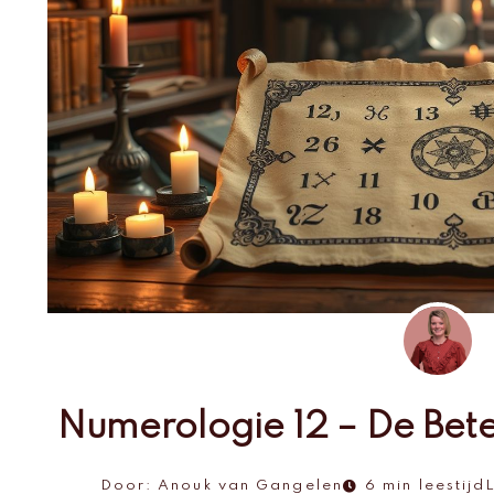
Numerologie 12 – De Bete
Door:
Anouk van Gangelen
6 min leestijd