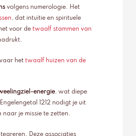
ns
volgens numerologie. Het
ssen
, dat intuïtie en spirituele
 het voor de
twaalf stammen van
nadrukt.
, waar het
twaalf huizen van de
weelingziel-energie
, wat diepe
Engelengetal 1212 nodigt je uit
naar je missie te zetten.
integreren. Deze associaties