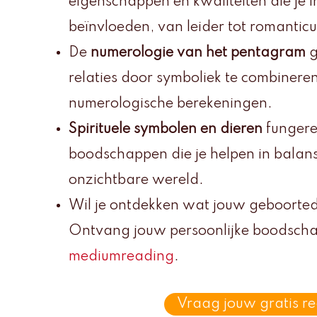
eigenschappen en kwaliteiten die je i
beïnvloeden, van leider tot romanticu
De
numerologie van het pentagram
g
relaties door symboliek te combiner
numerologische berekeningen.
Spirituele symbolen en dieren
fungeren
boodschappen die je helpen in balans
onzichtbare wereld.
Wil je ontdekken wat jouw geboortedat
Ontvang jouw persoonlijke boodsch
mediumreading
.
Vraag jouw gratis r