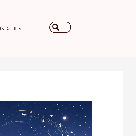
Search
S 10 TIPS
...