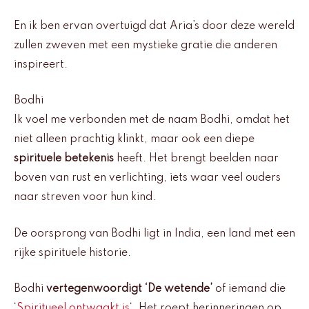
En ik ben ervan overtuigd dat Aria’s door deze wereld
zullen zweven met een mystieke gratie die anderen
inspireert.
Bodhi
Ik voel me verbonden met de naam Bodhi, omdat het
niet alleen prachtig klinkt, maar ook een diepe
spirituele betekenis
heeft. Het brengt beelden naar
boven van rust en verlichting, iets waar veel ouders
naar streven voor hun kind.
De oorsprong van Bodhi ligt in India, een land met een
rijke spirituele historie.
Bodhi
vertegenwoordigt ‘De wetende’
of iemand die
‘
Spiritueel ontwaakt is
‘. Het roept herinneringen op