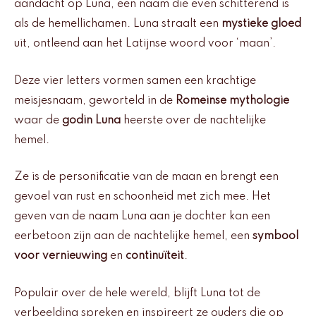
aandacht op Luna, een naam die even schitterend is
als de hemellichamen. Luna straalt een
mystieke gloed
uit, ontleend aan het Latijnse woord voor ‘maan’.
Deze vier letters vormen samen een krachtige
meisjesnaam, geworteld in de
Romeinse mythologie
waar de
godin Luna
heerste over de nachtelijke
hemel.
Ze is de personificatie van de maan en brengt een
gevoel van rust en schoonheid met zich mee. Het
geven van de naam Luna aan je dochter kan een
eerbetoon zijn aan de nachtelijke hemel, een
symbool
voor vernieuwing
en
continuïteit
.
Populair over de hele wereld, blijft Luna tot de
verbeelding spreken en inspireert ze ouders die op