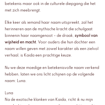
betekenis maar ook in de culturele diepgang die het
met zich meebrengt.
Elke keer als iemand haar naam uitspreekt, zal het
herinneren aan de mythische kracht die schuilgaat
binnenin haar naamgenoot – de draak,
symbool van
wijsheid en macht
. Voor ouders die hun dochter een
naam willen geven met zowel karakter als een zielvol
verhaal, is Kaida een prachtige keuze.
Nu we deze moedige en betekenisvolle naam verkend
hebben, laten we ons licht schijnen op de volgende
naam: Luna.
Luna
Na de exotische klanken van Kaida, richt ik nu mijn