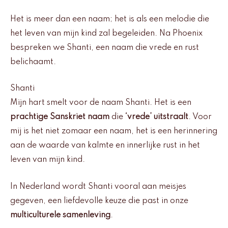
Het is meer dan een naam; het is als een melodie die
het leven van mijn kind zal begeleiden. Na Phoenix
bespreken we Shanti, een naam die vrede en rust
belichaamt.
Shanti
Mijn hart smelt voor de naam Shanti. Het is een
prachtige Sanskriet naam
die
‘vrede’ uitstraalt
. Voor
mij is het niet zomaar een naam, het is een herinnering
aan de waarde van kalmte en innerlijke rust in het
leven van mijn kind.
In Nederland wordt Shanti vooral aan meisjes
gegeven, een liefdevolle keuze die past in onze
multiculturele samenleving
.