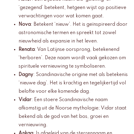
‘gezegend’ betekent, hetgeen wijst op positieve
verwachtingen voor wat komen gaat.
Nova
: Betekent ‘nieuw’. Het is geïnspireerd door
astronomische termen en spreekt tot zowel
nieuwheid als expansie in het leven.
Renata
: Van Latijnse oorsprong, betekenend
‘herboren’. Deze naam wordt vaak gekozen om
spirituele vernieuwing te symboliseren.
Dagny
: Scandinavische origine met als betekenis
‘nieuwe dag’. Het is krachtig en tegelijkertijd vol
belofte voor elke komende dag.
Vidar
: Een stoere Scandinavische naam
afkomstig uit de Noorse mythologie; Vidar staat
bekend als de god van het bos, groei en
vernieuwing.
Ankaa
: Is afgeleid van de sterrennaam en