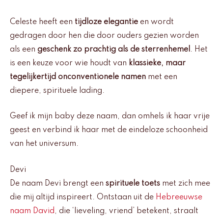
Celeste heeft een
tijdloze elegantie
en wordt
gedragen door hen die door ouders gezien worden
als een
geschenk zo prachtig als de sterrenhemel
. Het
is een keuze voor wie houdt van
klassieke, maar
tegelijkertijd onconventionele namen
met een
diepere, spirituele lading.
Geef ik mijn baby deze naam, dan omhels ik haar vrije
geest en verbind ik haar met de eindeloze schoonheid
van het universum.
Devi
De naam Devi brengt een
spirituele toets
met zich mee
die mij altijd inspireert. Ontstaan uit de
Hebreeuwse
naam David
, die ‘lieveling, vriend’ betekent, straalt