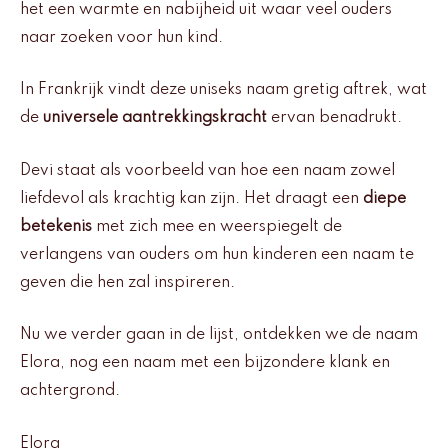
het een warmte en nabijheid uit waar veel ouders
naar zoeken voor hun kind.
In Frankrijk vindt deze uniseks naam gretig aftrek, wat
de
universele aantrekkingskracht
ervan benadrukt.
Devi staat als voorbeeld van hoe een naam zowel
liefdevol als krachtig kan zijn. Het draagt een
diepe
betekenis
met zich mee en weerspiegelt de
verlangens van ouders om hun kinderen een naam te
geven die hen zal inspireren.
Nu we verder gaan in de lijst, ontdekken we de naam
Elora, nog een naam met een bijzondere klank en
achtergrond.
Elora