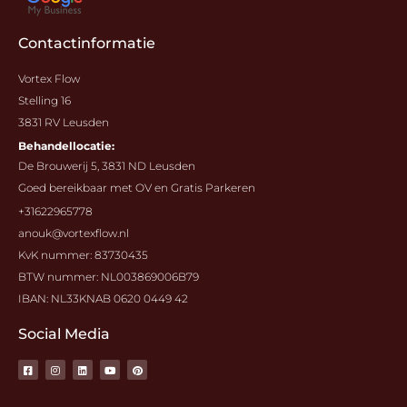
Contactinformatie
Vortex Flow
Stelling 16
3831 RV Leusden
Behandellocatie:
De Brouwerij 5, 3831 ND Leusden
Goed bereikbaar met OV en Gratis Parkeren
+31622965778
anouk@vortexflow.nl
KvK nummer: 83730435
BTW nummer: NL003869006B79
IBAN: NL33KNAB 0620 0449 42
Social Media
F
I
L
Y
P
a
n
i
o
i
c
s
n
u
n
e
t
k
t
t
b
a
e
u
e