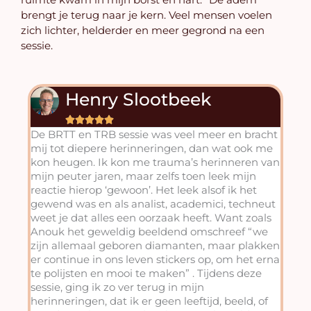
brengt je terug naar je kern. Veel mensen voelen
zich lichter, helderder en meer gegrond na een
sessie.
Henry Slootbeek
Ro







De BRTT en TRB sessie was veel meer en bracht
Na m
mij tot diepere herinneringen, dan wat ook me
Tijd
kon heugen. Ik kon me trauma’s herinneren van
tint
mijn peuter jaren, maar zelfs toen leek mijn
stro
reactie hierop ‘gewoon’. Het leek alsof ik het
gevo
gewend was en als analist, academici, techneut
aflo
weet je dat alles een oorzaak heeft. Want zoals
licht
Anouk het geweldig beeldend omschreef “we
Deze
zijn allemaal geboren diamanten, maar plakken
ik h
er continue in ons leven stickers op, om het erna
aanr
te polijsten en mooi te maken” . Tijdens deze
Anou
sessie, ging ik zo ver terug in mijn
gevo
herinneringen, dat ik er geen leeftijd, beeld, of
erva