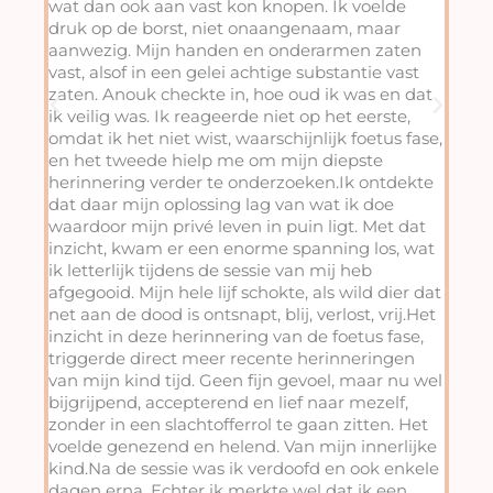
wat dan ook aan vast kon knopen. Ik voelde
druk op de borst, niet onaangenaam, maar
aanwezig. Mijn handen en onderarmen zaten
vast, alsof in een gelei achtige substantie vast
zaten. Anouk checkte in, hoe oud ik was en dat
ik veilig was. Ik reageerde niet op het eerste,
omdat ik het niet wist, waarschijnlijk foetus fase,
en het tweede hielp me om mijn diepste
herinnering verder te onderzoeken.Ik ontdekte
dat daar mijn oplossing lag van wat ik doe
waardoor mijn privé leven in puin ligt. Met dat
inzicht, kwam er een enorme spanning los, wat
ik letterlijk tijdens de sessie van mij heb
afgegooid. Mijn hele lijf schokte, als wild dier dat
net aan de dood is ontsnapt, blij, verlost, vrij.Het
inzicht in deze herinnering van de foetus fase,
triggerde direct meer recente herinneringen
van mijn kind tijd. Geen fijn gevoel, maar nu wel
bijgrijpend, accepterend en lief naar mezelf,
zonder in een slachtofferrol te gaan zitten. Het
voelde genezend en helend. Van mijn innerlijke
kind.Na de sessie was ik verdoofd en ook enkele
dagen erna. Echter ik merkte wel dat ik een