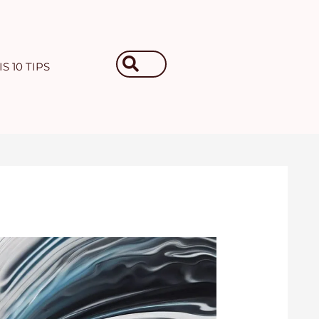
Search
S 10 TIPS
...