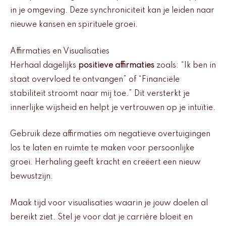
in je omgeving. Deze synchroniciteit kan je leiden naar
nieuwe kansen en spirituele groei.
Affirmaties en Visualisaties
Herhaal dagelijks
positieve affirmaties
zoals: “Ik ben in
staat overvloed te ontvangen” of “Financiële
stabiliteit stroomt naar mij toe.” Dit versterkt je
innerlijke wijsheid en helpt je vertrouwen op je intuïtie.
Gebruik deze affirmaties om negatieve overtuigingen
los te laten en ruimte te maken voor persoonlijke
groei. Herhaling geeft kracht en creëert een nieuw
bewustzijn.
Maak tijd voor visualisaties waarin je jouw doelen al
bereikt ziet. Stel je voor dat je carrière bloeit en