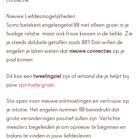
connectie.
Nieuwe Liefdesmogelijkheden
Soms betekent engelengetal 88 niet alleen groei in je
huidige relatie, maar ook frisse kansen in de liefde. Zie
je steeds dubbele getallen zoals 88? Dan willen de
engelen je laten weten dat
nieuwe connecties
op je
pad komen.
Dit kan een
tweelingziel
zijn of iemand die je helpt bij
jouw
spirituele groei
.
Sta open voor nieuwe ontmoetingen en vertrouw op
je intuïtie. Het engelen nummer 88 benadrukt dat
grote veranderingen positief zullen zijn. Verlichte
meesters begeleiden je om opnieuw te beginnen en
balans te vinden in jouw liefdesleven.