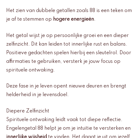
Het zien van dubbele getallen zoals 88 is een teken om
je af te stemmen op
hogere energieën
.
Het getal wijst je op persoonlijke groei en een dieper
zelfinzicht. Dit kan leiden tot innerlijke rust en balans.
Positieve gedachten spelen hierbij een sleutelrol. Door
affirmaties te gebruiken, versterk je jouw focus op
spirituele ontwaking.
Deze fase in je leven opent nieuwe deuren en brengt
helderheid in je levensdoel.
Diepere Zelfinzicht
Spirituele ontwaking leidt vaak tot diepe reflectie.
Engelengetal 88 helpt je om je intuïtie te versterken en
innerlijke wijsheid
te vinden. Het daagt je uit om jezelf