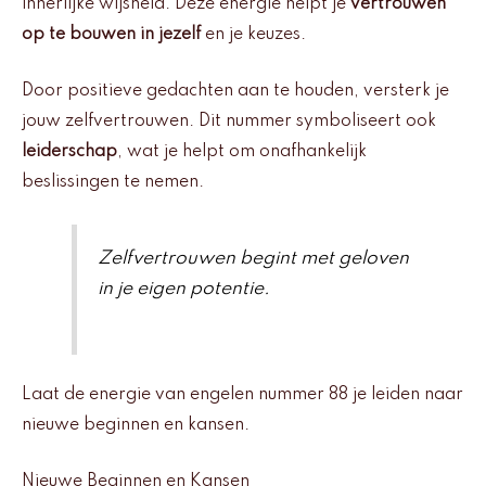
innerlijke wijsheid. Deze energie helpt je
vertrouwen
op te bouwen in jezelf
en je keuzes.
Door positieve gedachten aan te houden, versterk je
jouw zelfvertrouwen. Dit nummer symboliseert ook
leiderschap
, wat je helpt om onafhankelijk
beslissingen te nemen.
Zelfvertrouwen begint met geloven
in je eigen potentie.
Laat de energie van engelen nummer 88 je leiden naar
nieuwe beginnen en kansen.
Nieuwe Beginnen en Kansen