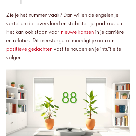
Zie je het nummer vaak? Dan willen de engelen je
vertellen dat overvloed en stabiliteit je pad kruisen.
Het kan ook staan voor
nieuwe kansen
in je carrière
en relaties. Dit meestergetal moedigt je aan om
positieve gedachten
vast te houden en je intuïtie te
volgen.