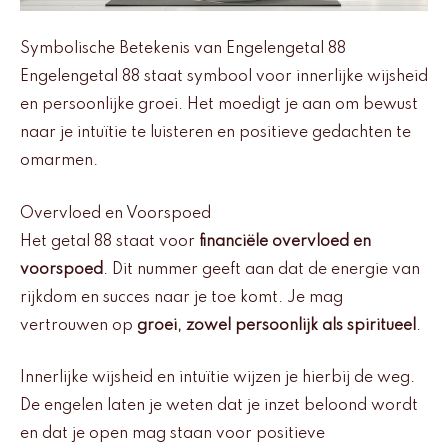
Symbolische Betekenis van Engelengetal 88
Engelengetal 88 staat symbool voor innerlijke wijsheid
en persoonlijke groei. Het moedigt je aan om bewust
naar je intuïtie te luisteren en positieve gedachten te
omarmen.
Overvloed en Voorspoed
Het getal 88 staat voor
financiële overvloed en
voorspoed
. Dit nummer geeft aan dat de energie van
rijkdom en succes naar je toe komt. Je mag
vertrouwen op
groei, zowel persoonlijk als spiritueel
.
Innerlijke wijsheid en intuïtie wijzen je hierbij de weg.
De engelen laten je weten dat je inzet beloond wordt
en dat je open mag staan voor positieve