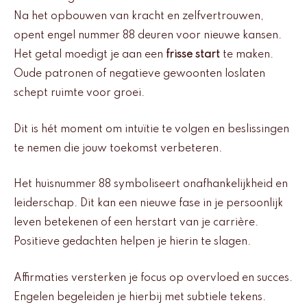
Na het opbouwen van kracht en zelfvertrouwen,
opent engel nummer 88 deuren voor nieuwe kansen.
Het getal moedigt je aan een
frisse start
te maken.
Oude patronen of negatieve gewoonten loslaten
schept ruimte voor groei.
Dit is hét moment om intuïtie te volgen en beslissingen
te nemen die jouw toekomst verbeteren.
Het huisnummer 88 symboliseert onafhankelijkheid en
leiderschap. Dit kan een nieuwe fase in je persoonlijk
leven betekenen of een herstart van je carrière.
Positieve gedachten helpen je hierin te slagen.
Affirmaties versterken je focus op overvloed en succes.
Engelen begeleiden je hierbij met subtiele tekens.