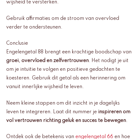
wijsheid te versterken.
Gebruik affirmaties om de stroom van overvloed
verder te ondersteunen.
Conclusie
Engelengetal 88 brengt een krachtige boodschap van
groei, overvloed en zelfvertrouwen
. Het nodigt je uit
om je intuïtie te volgen en positieve gedachten te
koesteren. Gebruik dit getal als een herinnering om
vanuit innerlijke wijsheid te leven.
Neem kleine stappen om dit inzicht in je dagelijks
leven te integreren. Laat dit nummer je
inspireren om
vol vertrouwen richting geluk en succes te bewegen
.
Ontdek ook de betekenis van
engelengetal 66
en hoe