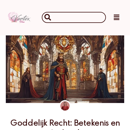
Ga
naar
Main
Search
de
Men
...
inhoud
Goddelijk Recht: Betekenis en