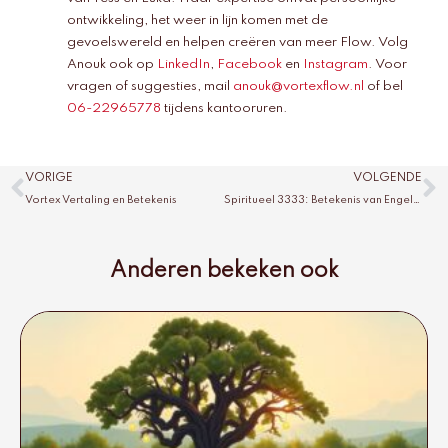
ontwikkeling, het weer in lijn komen met de
gevoelswereld en helpen creëren van meer Flow. Volg
Anouk ook op
LinkedIn
,
Facebook
en
Instagram
. Voor
vragen of suggesties, mail
anouk@vortexflow.nl
of bel
06-22965778
tijdens kantooruren.
Vorige
V
VORIGE
VOLGENDE
Vortex Vertaling en Betekenis
Spiritueel 3333: Betekenis van Engelengetal
Anderen bekeken ook