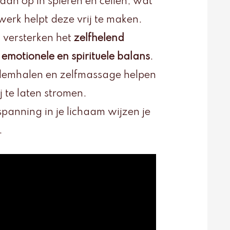
an op in spieren en cellen, wat
erk helpt deze vrij te maken.
versterken het
zelfhelend
n
emotionele en spirituele balans
.
ademhalen en zelfmassage helpen
j te laten stromen.
spanning in je lichaam wijzen je
.