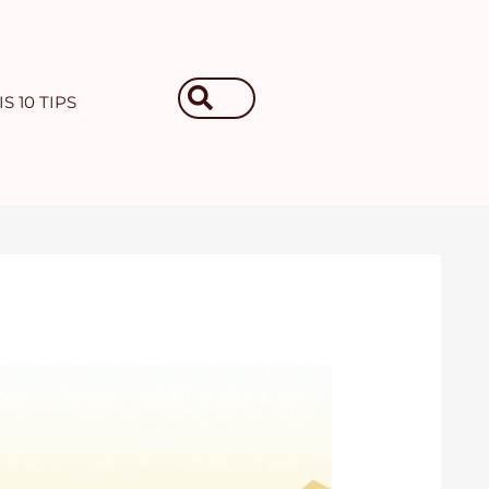
Search
S 10 TIPS
...