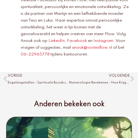
Release Facilitator bij Vortex Flow, met veel passie voor
spiritualiteit, persoonlijke en emotionele ontwikkeling. Ze
is de partner van Martijn en een liefhebbende moeder
van Tess en Luka. Haar expertise omvat persoonlijke
ontwikkeling, het weer in lijn komen met de
gevoelswereld en helpen creëren van meer Flow. Volg
Anouk ook op
LinkedIn
,
Facebook
en
Instagram
. Voor
vragen of suggesties, mail
anouk@vortexflow.nl
of bel
06-22965778
tijdens kantooruren.
Vorige
V
VORIGE
VOLGENDE
Engelengetallen – Spirituele Boodschappen Verklaard
Numerologie Berekenen – Hoe Krijg Je Inzicht in Jezelf?
Anderen bekeken ook