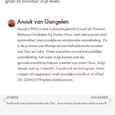
groei en avontuur in je leven.
Anouk van Gangelen
Anouk (1992) is een Lichaamsgericht Coach en Trauma
Release Facilitator bij Vortex Flow, met veel passie voor
spiritualiteit, persoonlijke en emotionele ontwikkeling. Ze
is de partner van Martijn en een liefhebbende moeder
van Tess en Luka. Haar expertise omvat persoonlijke
ontwikkeling, het weer in lijn komen met de
gevoelswereld en helpen creëren van meer Flow. Volg
Anouk ook op
LinkedIn
,
Facebook
en
Instagram
. Voor
vragen of suggesties, mail
anouk@vortexflow.nl
of bel
06-22965778
tijdens kantooruren.
Vorige
V
VORIGE
VOLGENDE
De Kracht van Spirituele Muziek: Ontspanning, Meditatie en Innerlijke Balans
Hoe vind je Spirituele Liefde in een Relatie?