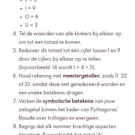
E = 5
I = 9
O = 6
U = 3
Tel de waarden van alle klinkers bij elkaar op
om tot een totaal te komen.
Reduceer dit totaal tot één cijfer tussen 1 en 9
door de cijfers bij elkaar op te tellen
(bijvoorbeeld: 14 wordt 1 + 4 = 5).
Houd rekening met
meestergetallen
, zoals 11, 22
of 33, omdat deze niet gereduceerd worden en
een unieke betekenis dragen.
Verken de
symbolische betekenis
van jouw
zielsgetal binnen het kader van Pythagoras’
filosofie over trillingen en energieën.
Begrijp dat elk nummer krachtige aspecten