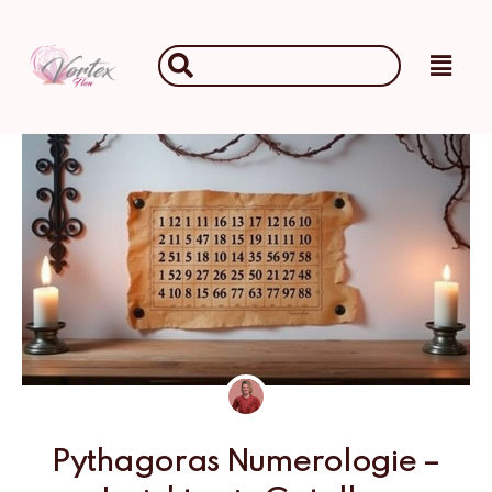
Ga
naar
Main
Search
de
Men
...
inhoud
Pythagoras Numerologie –