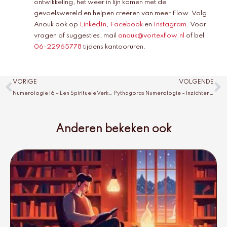
ontwikkeling, het weer in lijn komen met de
gevoelswereld en helpen creëren van meer Flow. Volg
Anouk ook op
LinkedIn
,
Facebook
en
Instagram
. Voor
vragen of suggesties, mail
anouk@vortexflow.nl
of bel
06-22965778
tijdens kantooruren.
Vorige
V
VORIGE
VOLGENDE
Numerologie 16 – Een Spirituele Verkenning
Pythagoras Numerologie – Inzichten in Getallen
Anderen bekeken ook