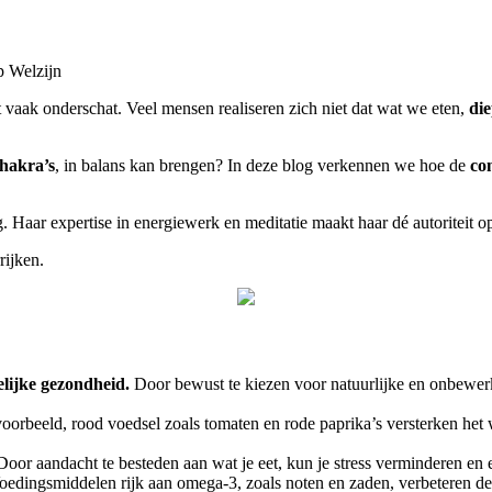
p Welzijn
t vaak onderschat. Veel mensen realiseren zich niet dat wat we eten,
di
chakra’s
, in balans kan brengen? In deze blog verkennen we hoe de
con
 Haar expertise in energiewerk en meditatie maakt haar dé autoriteit op
rijken.
elijke gezondheid.
Door bewust te kiezen voor natuurlijke en onbewerkt
oorbeeld, rood voedsel zoals tomaten en rode paprika’s versterken het w
oor aandacht te besteden aan wat je eet, kun je stress verminderen en 
edingsmiddelen rijk aan omega-3, zoals noten en zaden, verbeteren d