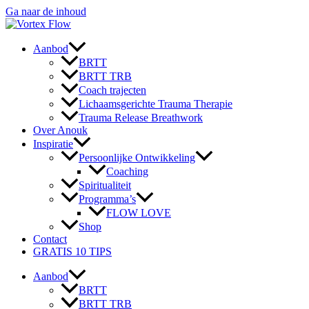
Ga naar de inhoud
Aanbod
BRTT
BRTT TRB
Coach trajecten
Lichaamsgerichte Trauma Therapie
Trauma Release Breathwork
Over Anouk
Inspiratie
Persoonlijke Ontwikkeling
Coaching
Spiritualiteit
Programma’s
FLOW LOVE
Shop
Contact
GRATIS 10 TIPS
Aanbod
BRTT
BRTT TRB