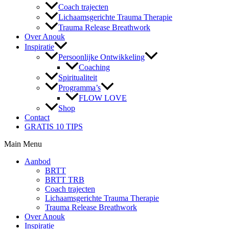
Coach trajecten
Lichaamsgerichte Trauma Therapie
Trauma Release Breathwork
Over Anouk
Inspiratie
Persoonlijke Ontwikkeling
Coaching
Spiritualiteit
Programma’s
FLOW LOVE
Shop
Contact
GRATIS 10 TIPS
Main Menu
Aanbod
BRTT
BRTT TRB
Coach trajecten
Lichaamsgerichte Trauma Therapie
Trauma Release Breathwork
Over Anouk
Inspiratie