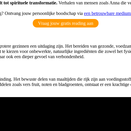
t tot
spirituele transformatie
.
Verhalen van mensen zoals Anna die veg
ding? Ontvang jouw persoonlijke boodschap via
een betrouwbare medium
Vraag jouw gratis reading aan
grotere gezinnen een uitdaging zijn. Het bereiden van gezonde, voedza
 te kiezen voor onbewerkte, natuurlijke ingrediënten die zowel het fys
maar ook een dieper gevoel van verbondenheid.
ing. Het bewuste delen van maaltijden die rijk zijn aan voedingsstoffen
len zoals vers fruit, noten en bladgroenten, ontstaat er een krachtige e