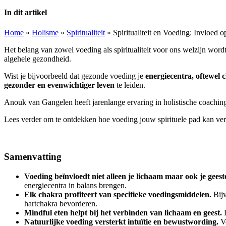
In dit artikel
Home
»
Holisme
»
Spiritualiteit
»
Spiritualiteit en Voeding: Invloed o
Het belang van zowel voeding als spiritualiteit voor ons welzijn word
algehele gezondheid.
Wist je bijvoorbeeld dat gezonde voeding je
energiecentra, oftewel 
gezonder en evenwichtiger leven
te leiden.
Anouk van Gangelen heeft jarenlange ervaring in holistische coaching.
Lees verder om te ontdekken hoe voeding jouw spirituele pad kan ver
Samenvatting
Voeding beïnvloedt niet alleen je lichaam maar ook je geest
energiecentra in balans brengen.
Elk chakra profiteert van specifieke voedingsmiddelen.
Bijv
hartchakra bevorderen.
Mindful eten helpt bij het verbinden van
lichaam en geest
.
D
Natuurlijke voeding versterkt intuïtie en bewustwording.
Vo