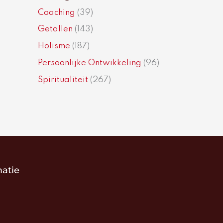
Coaching
(39)
Getallen
(143)
Holisme
(187)
Persoonlijke Ontwikkeling
(96)
Spiritualiteit
(267)
matie