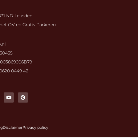
3831 ND Leusden
met OV en Gratis Parkeren
.nl
30435
003869006B79
0620 0449 42
Y
P
o
i
u
n
t
t
u
e
b
r
e
e
s
ng
Disclaimer
Privacy policy
t