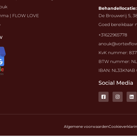
ouk
Behandellocatie:
mma | FLOW LOVE
De Brouwerij 5, 
p
Goed bereikbaar 
+31622965778
w
anouk@vortexflow
KvK nummer: 837
BTW nummer: NL
IBAN: NL33KNAB 
Social Media
F
I
L
a
n
i
c
s
n
e
t
k
b
a
e
o
g
d
o
r
i
k
a
n
Algemene voorwaarden
Cookieverklari
-
m
s