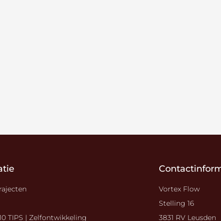
tie
Contactinfor
rajecten
Vortex Flow
Stelling 16
0 TIPS | Zelfontwikkeling
3831 RV Leusden