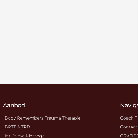
Aanbod
Naviga
Body Remembers Trauma Therapie
Coach T
BRTT & TRB
Contact
Intuïtieve Massage
GRATIS 1