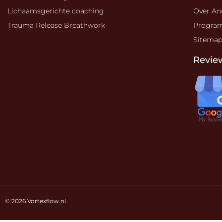
Lichaamsgerichte coaching
Over An
Trauma Release Breathwork
Progra
Sitema
Revie
© 2026 V
ortexflow.nl