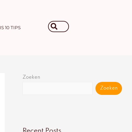
Search
S 10 TIPS
...
Zoeken
Zoeken
Recent Posts